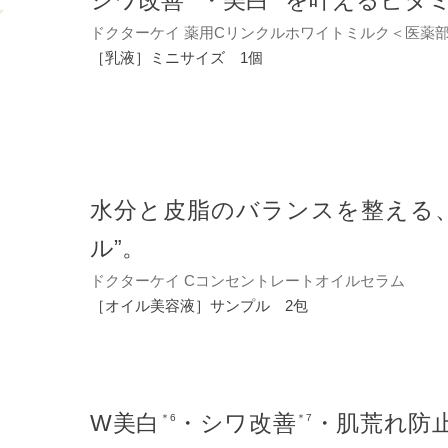
シワ改善
・美白
を叶えるビタ
ドクターケイ 薬用Cリンクルホワイトミルク＜医薬
［乳液］ミニサイズ 1個
水分と皮脂のバランスを整える
ル”。
ドクターケイ Cコンセントレートオイルセラム
［オイル美容液］サンプル 2包
W美白
・シワ改善
・肌荒れ防
＊6
＊7