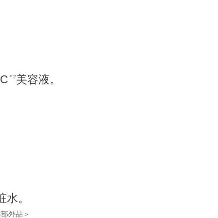
C
美容液。
＊2
粧水。
薬部外品＞