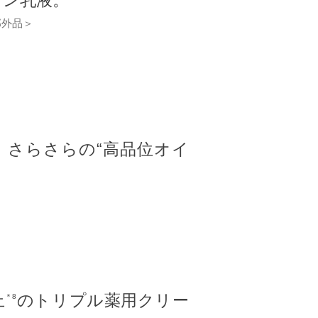
ミン乳液。
部外品＞
、さらさらの“高品位オイ
止
のトリプル薬用クリー
＊8