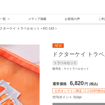
一覧
メディア掲載
お客様の声
ご利
クターケイ トラベルセット＜KC-142＞
NEW
ドクターケイ トラベル
トラベルセット
販売名：ケイトラベルセット
6,820
通常価格
円
(税込)
公式オンライン限定
2,010円相
付与ポイント 310pt