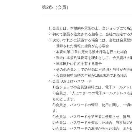
第2条（会員）
会員とは、本規約を承認の上、当ショップにて所
初めて製品を注文される顧客は、当社の指定する
次のいずれかに該当する場合には、当社は会員登
・登録された情報に虚偽がある場合
・本規約第11条に定める禁止行為を行った場合
・過去に本規約違反等を理由として、会員資格の
・日本国外に住所を有する場合
・その他会員としての登録に不適切と当社が合理
・会員登録申請時の年齢が18歳未満である場合
会員IDおよびパスワード
1)当ショップの会員登録時には、電子メールアド
2)会員は、1人につき1つの電子メールアドレス
ものとします。
3)会員は、パスワードの管理、使用に関し、一
す。
4)会員は、パスワードを第三者に使用させ、貸与
5)会員は、パスワードを失念した場合、当社所定
6)会員は、パスワードの漏洩があった場合、ま