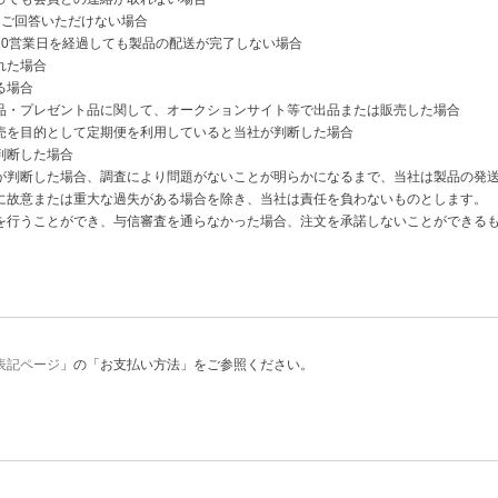
にご回答いただけない場合
10営業日を経過しても製品の配送が完了しない場合
れた場合
る場合
品・プレゼント品に関して、オークションサイト等で出品または販売した場合
売を目的として定期便を利用していると当社が判断した場合
判断した場合
が判断した場合、調査により問題がないことが明らかになるまで、当社は製品の発
に故意または重大な過失がある場合を除き、当社は責任を負わないものとします。
を行うことができ、与信審査を通らなかった場合、注文を承諾しないことができる
表記ページ
」の「お支払い方法」をご参照ください。