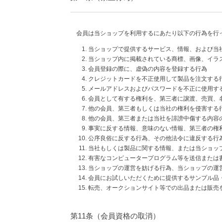
会員は当ショップを利用するにあたり以下の行為を行
当ショップで提供するサービス、情報、および当
当ショップ内に掲載されている商標、画像、イラ
会員登録の際に、虚偽の内容を登録する行為
クレジットカードを不正使用して製品を注文する
メールアドレスおよびパスワードを不正に使用す
会員として有する権利を、第三者に譲渡、売買、
他の会員、第三者もしくは当社の権利を侵害する
他の会員、第三者または当社を誹謗中傷する内容
事実に反する情報、意味のない情報、第三者の権
公序良俗に反する行為、その他法令に違反する行
当社もしくは製品に関する情報、または当ショッ
有害なコンピュータープログラム等を送信または
当ショップの運営を妨げる行為、当ショップの運
会員にお試しいただくために提供するサンプル品
転売、オークションサイト等での出品または販売
第11条（会員資格の取消）