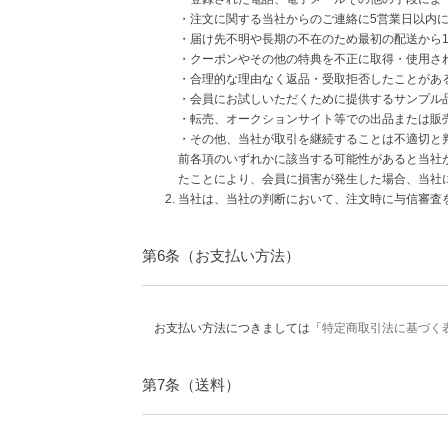
・注文に関する当社からのご連絡に5営業日以内
・届け先不明や長期の不在のため最初の配送から
・クーポンやその他の特典を不正に取得・使用さ
・合理的な理由なく返品・受取拒否したことがあ
・会員にお試しいただくために提供するサンプル
・転売、オークションサイト等での出品または販
・その他、当社が取引を継続することは不適切と
前各項のいずれかに該当する可能性があると当社
たことにより、会員に損害が発生した場合、当社
当社は、当社の判断において、注文時に与信審査
第6条（お支払い方法）
お支払い方法につきましては「
特定商取引法に基づく
第7条（送料）