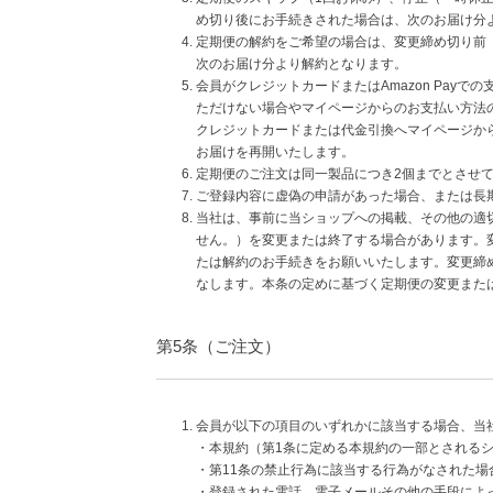
め切り後にお手続きされた場合は、次のお届け分
定期便の解約をご希望の場合は、変更締め切り前
次のお届け分より解約となります。
会員がクレジットカードまたはAmazon Pa
ただけない場合やマイページからのお支払い方法
クレジットカードまたは代金引換へマイページか
お届けを再開いたします。
定期便のご注文は同一製品につき2個までとさせ
ご登録内容に虚偽の申請があった場合、または長
当社は、事前に当ショップへの掲載、その他の適
せん。）を変更または終了する場合があります。
たは解約のお手続きをお願いいたします。変更締
なします。本条の定めに基づく定期便の変更また
第5条（ご注文）
会員が以下の項目のいずれかに該当する場合、当
・本規約（第1条に定める本規約の一部とされる
・第11条の禁止行為に該当する行為がなされた場
・登録された電話、電子メールその他の手段によ