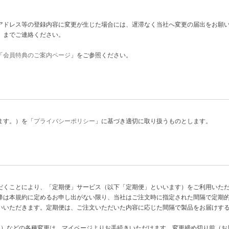
アドレス等の登録内容に変更が生じた場合には、遅滞なく当社へ変更の届出をお願い
】までご連絡ください。
「
会員特典のご案内ページ
」をご参照ください。
ます。）を「
プライバシーポリシー
」に基づき適切に取り扱うものとします。
だくことにより、「定期便」サービス（以下「定期便」といいます）をご利用いた
降は本規約に定めるお申し出がない限り、当社はご注文時に指定された間隔で定期
いいただきます。定期便は、ご注文いただいた内容に応じた間隔で製品をお届けす
。
止）などの各種変更は、マイページよりお手続きいただけます。変更締め切り前（お