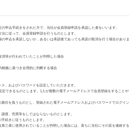
定の申込手続きをされた方で、当社が会員登録申請を承認した者をいいます。
方法に従って、会員登録申請を行うものとします。
録の申込を承諾しないか、あるいは承諾後であっても承諾の取消を行う場合があり
取消等が行われていたことが判明した場合
的根拠に基づき合理的に判断する場合
レス、およびパスワードを設定していただきます。
を設定できるものとします。1人が複数の電子メールアドレスで会員登録をすること
切の責任を負うものとし、登録された電子メールアドレスおよびパスワードでログイ
、譲渡、売買等をしてはならないものとします。
の手続きに従うものとします。
たは第三者に使用されていることが判明した場合には、直ちに当社にその旨を連絡す