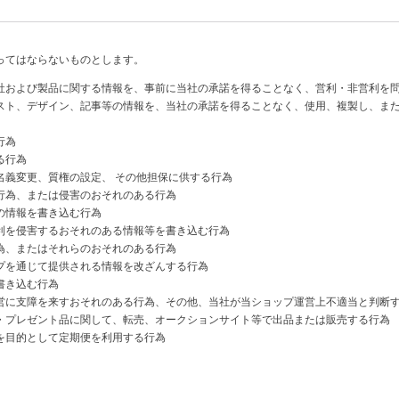
ってはならないものとします。
社および製品に関する情報を、事前に当社の承諾を得ることなく、営利・非営利を
スト、デザイン、記事等の情報を、当社の承諾を得ることなく、使用、複製し、ま
行為
る行為
名義変更、質権の設定、 その他担保に供する行為
行為、または侵害のおそれのある行為
の情報を書き込む行為
利を侵害するおそれのある情報等を書き込む行為
為、またはそれらのおそれのある行為
プを通じて提供される情報を改ざんする行為
書き込む行為
営に支障を来すおそれのある行為、その他、当社が当ショップ運営上不適当と判断
・プレゼント品に関して、転売、オークションサイト等で出品または販売する行為
を目的として定期便を利用する行為