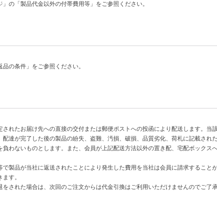
ジ
」の「製品代金以外の付帯費用等」をご参照ください。
返品の条件」をご参照ください。
定されたお届け先への直接の交付または郵便ポストへの投函により配送します。当
。配達が完了した後の製品の紛失、盗難、汚損、破損、品質劣化、荷札に記載され
を負わないものとします。また、会員が上記配送方法以外の置き配、宅配ボックス
。
等で製品が当社に返送されたことにより発生した費用を当社は会員に請求すること
きます。
退をされた場合は、次回のご注文からは代金引換はご利用いただけませんのでご了