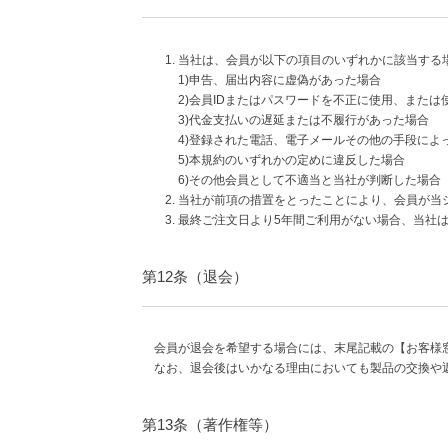
当社は、会員が以下の項目のいずれかに該当する
1)申告、届出内容に虚偽があった場合
2)会員IDまたはパスワードを不正に使用、または
3)代金支払いの遅延または不履行があった場合
4)登録された電話、電子メールその他の手段によ
5)本規約のいずれかの定めに違反した場合
6)その他会員として不適当と当社が判断した場合
当社が前項の措置をとったことにより、会員が当
最終ご注文日より5年間ご利用がない場合、当社
第12条（退会）
会員が退会を希望する場合には、末尾記載の【お客様
なお、退会後はいかなる理由においても製品の交換や
第13条（著作権等）