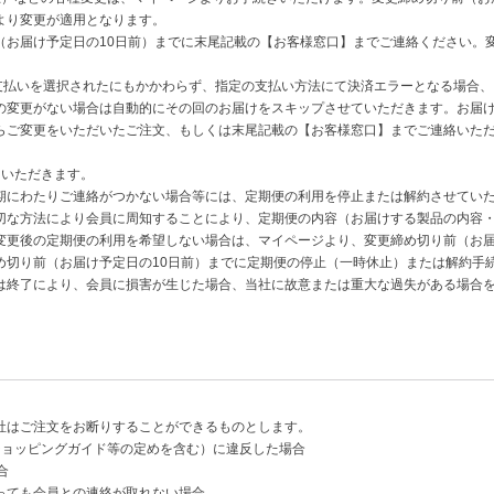
より変更が適用となります。
（お届け予定日の10日前）までに末尾記載の【お客様窓口】までご連絡ください。
yでの支払いを選択されたにもかかわらず、指定の支払い方法にて決済エラーとなる場
の変更がない場合は自動的にその回のお届けをスキップさせていただきます。お届
らご変更をいただいたご注文、もしくは末尾記載の【お客様窓口】までご連絡いた
ていただきます。
期にわたりご連絡がつかない場合等には、定期便の利用を停止または解約させてい
切な方法により会員に周知することにより、定期便の内容（お届けする製品の内容
変更後の定期便の利用を希望しない場合は、マイページより、変更締め切り前（お届
め切り前（お届け予定日の10日前）までに定期便の停止（一時休止）または解約手
は終了により、会員に損害が生じた場合、当社に故意または重大な過失がある場合
社はご注文をお断りすることができるものとします。
ショッピングガイド等の定めを含む）に違反した場合
合
っても会員との連絡が取れない場合