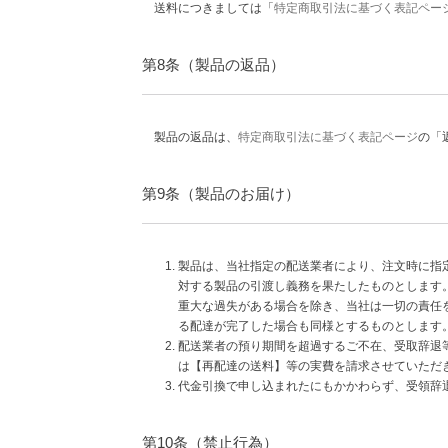
送料につきましては「
特定商取引法に基づく表記ペー
第8条（製品の返品）
製品の返品は、
特定商取引法に基づく表記ページ
の「
第9条（製品のお届け）
製品は、当社指定の配送業者により、注文時に指
対する製品の引渡し義務を果たしたものとします
重大な過失がある場合を除き、当社は一切の責任
る配達が完了した場合も同様とするものとします
配送業者の預り期間を超過するご不在、受取辞退
は【再配達の送料】等の実費を請求させていただ
代金引換で申し込まれたにもかかわらず、受領辞
第10条（禁止行為）