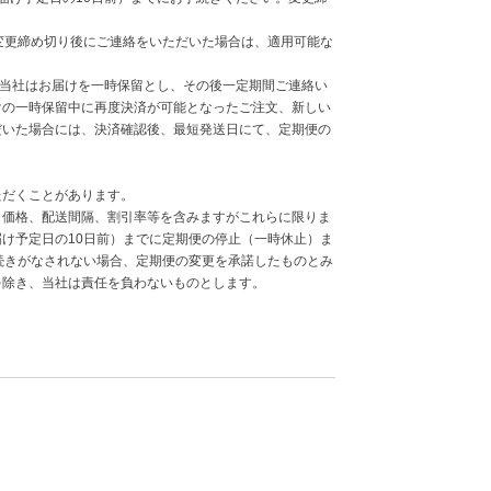
変更締め切り後にご連絡をいただいた場合は、適用可能な
合、当社はお届けを一時保留とし、その後一定期間ご連絡い
けの一時保留中に再度決済が可能となったご注文、新しい
だいた場合には、決済確認後、最短発送日にて、定期便の
ただくことがあります。
・価格、配送間隔、割引率等を含みますがこれらに限りま
け予定日の10日前）までに定期便の停止（一時休止）ま
続きがなされない場合、定期便の変更を承諾したものとみ
を除き、当社は責任を負わないものとします。