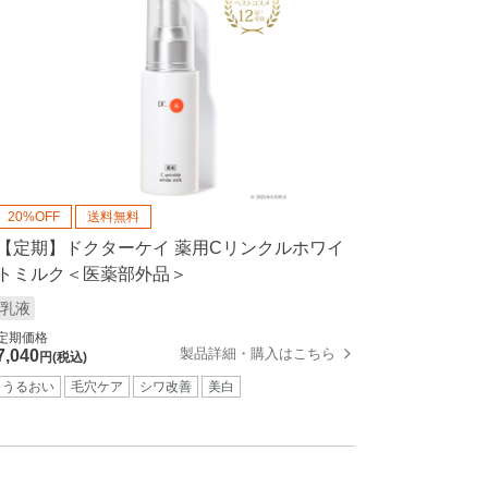
20%OFF
送料無料
【定期】ドクターケイ 薬用Cリンクルホワイ
トミルク＜医薬部外品＞
乳液
定期価格
製品詳細・購入はこちら
7,040
円(税込)
うるおい
毛穴ケア
シワ改善
美白