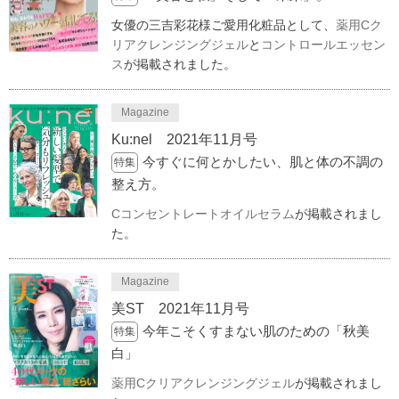
女優の三吉彩花様ご愛用化粧品として、
薬用Cク
リアクレンジングジェル
と
コントロールエッセン
ス
が掲載されました。
Magazine
Ku:nel 2021年11月号
今すぐに何とかしたい、肌と体の不調の
特集
整え方。
Cコンセントレートオイルセラム
が掲載されまし
た。
Magazine
美ST 2021年11月号
今年こそくすまない肌のための「秋美
特集
白」
薬用Cクリアクレンジングジェル
が掲載されまし